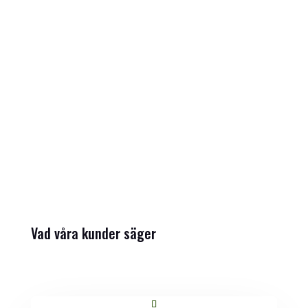
Golfresor med Anders Olsson Golf är en möjlighet
för dig att följa med på en oförglömlig resa. Upptäck
nya golfbanor och utveckla din golf på bortaplan.
Vad våra kunder säger